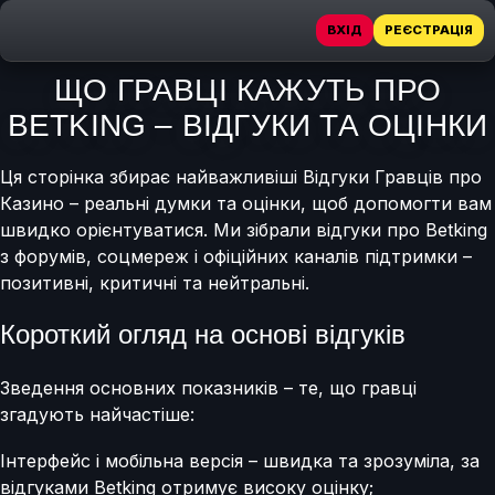
ВХІД
РЕЄСТРАЦІЯ
ЩО ГРАВЦІ КАЖУТЬ ПРО
BETKING – ВІДГУКИ ТА ОЦІНКИ
Ця сторінка збирає найважливіші Відгуки Гравців про
Казино – реальні думки та оцінки, щоб допомогти вам
швидко орієнтуватися. Ми зібрали відгуки про Betking
з форумів, соцмереж і офіційних каналів підтримки –
позитивні, критичні та нейтральні.
Короткий огляд на основі відгуків
Зведення основних показників – те, що гравці
згадують найчастіше:
Інтерфейс і мобільна версія – швидка та зрозуміла, за
відгуками Betking отримує високу оцінку;