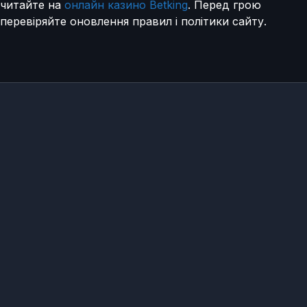
читайте на
онлайн казино Betking
. Перед грою
перевіряйте оновлення правил і політики сайту.