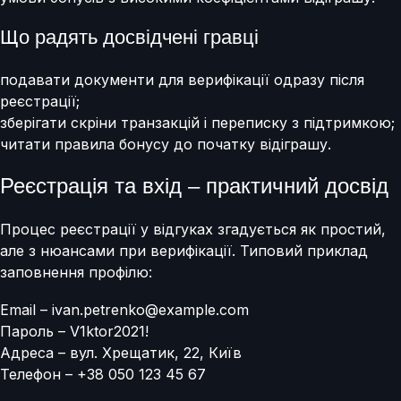
Що радять досвідчені гравці
подавати документи для верифікації одразу після
реєстрації;
зберігати скріни транзакцій і переписку з підтримкою;
читати правила бонусу до початку відіграшу.
Реєстрація та вхід – практичний досвід
Процес реєстрації у відгуках згадується як простий,
але з нюансами при верифікації. Типовий приклад
заповнення профілю:
Email – ivan.petrenko@example.com
Пароль – V1ktor2021!
Адреса – вул. Хрещатик, 22, Київ
Телефон – +38 050 123 45 67