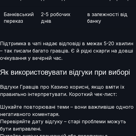
Банківський
2-5 робочих
в залежності від
переказ
днів
банку
Підтримка в чаті надає відповіді в межах 5-20 хвилин
– так писали багато гравців. Є й рідкі скарги на довші
очікування у вечірній час.
Як використовувати відгуки при виборі
Відгуки Гравців про Казино корисні, якщо вміти їх
правильно інтерпретувати. Короткий чек-лист:
Шукайте повторювані теми – вони важливіше одного
негативного коментаря.
Перевіряйте дату відгуку – старі проблеми можуть
бути виправлені.