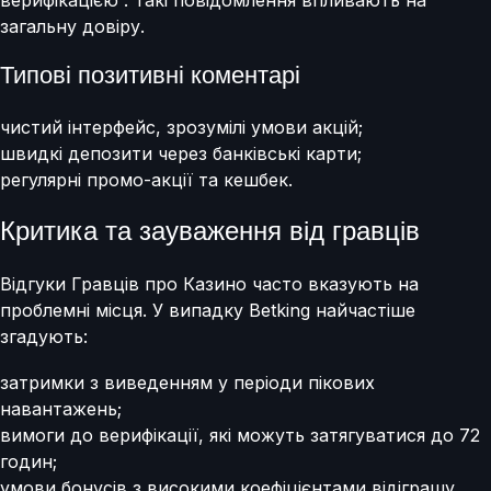
верифікацією”. Такі повідомлення впливають на
загальну довіру.
Типові позитивні коментарі
чистий інтерфейс, зрозумілі умови акцій;
швидкі депозити через банківські карти;
регулярні промо-акції та кешбек.
Критика та зауваження від гравців
Відгуки Гравців про Казино часто вказують на
проблемні місця. У випадку Betking найчастіше
згадують:
затримки з виведенням у періоди пікових
навантажень;
вимоги до верифікації, які можуть затягуватися до 72
годин;
умови бонусів з високими коефіцієнтами відіграшу.