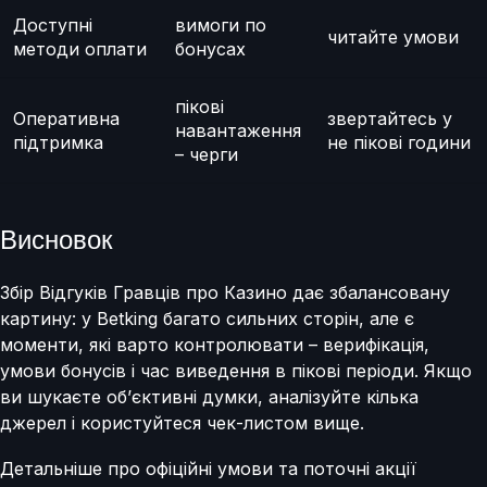
Доступні
вимоги по
читайте умови
методи оплати
бонусах
пікові
Оперативна
звертайтесь у
навантаження
підтримка
не пікові години
– черги
Висновок
Збір Відгуків Гравців про Казино дає збалансовану
картину: у Betking багато сильних сторін, але є
моменти, які варто контролювати – верифікація,
умови бонусів і час виведення в пікові періоди. Якщо
ви шукаєте об’єктивні думки, аналізуйте кілька
джерел і користуйтеся чек-листом вище.
Детальніше про офіційні умови та поточні акції