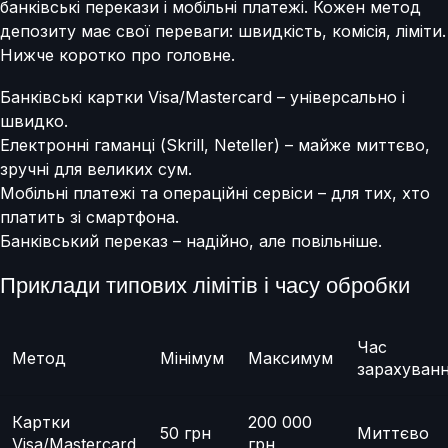
банківські перекази і мобільні платежі. Кожен метод
депозиту має свої переваги: швидкість, комісія, ліміти.
Нижче коротко про головне.
Банківські картки Visa/Mastercard – універсально і
швидко.
Електронні гаманці (Skrill, Neteller) – майже миттєво,
зручні для великих сум.
Мобільні платежі та операційні сервіси – для тих, хто
платить зі смартфона.
Банківський переказ – надійно, але повільніше.
Приклади типових лімітів і часу обробки
Час
Метод
Мінімум
Максимум
зарахуван
Картки
200 000
50 грн
Миттєво
Visa/Mastercard
грн