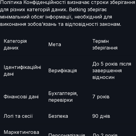
Політика Конфіденційності визначає строки зберігання
для різних категорій даних. Betking зберігає
мінімальний обсяг інформації, необхідний для
виконання зобов’язань та відповідності законам.
Категорія
Термін
Мета
даних
зберігання
До 5 років після
Ідентифікаційні
Верифікація
завершення
дані
відносин
Бухгалтерія,
Фінансові дані
7 років
перевірки
Логі та сесії
Безпека
90 днів
Маркетингова
Персоналізація
До 2 років